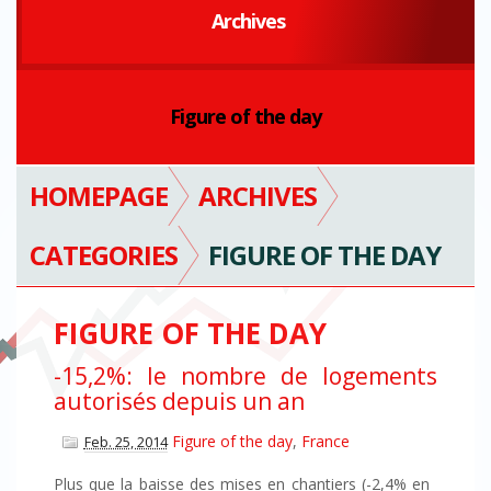
Archives
Figure of the day
HOMEPAGE
ARCHIVES
CATEGORIES
FIGURE OF THE DAY
FIGURE OF THE DAY
-15,2%: le nombre de logements
autorisés depuis un an
Figure of the day
,
France
Feb. 25, 2014
Plus que la baisse des mises en chantiers (-2,4% en