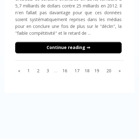
5,7 milliards de dollars contre 25 milliards en 2012. Il
n'en fallait pas davantage pour que ces données
soient systématiquement reprises dans les médias
pour en conclure une fois de plus sur le "déclin", la
"faible compétitivité" et le retard de ...
Continue reading
«
1
2
3
…
16
17
18
19
20
»