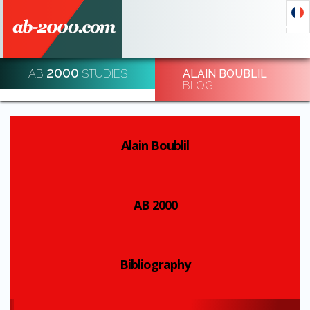
2000
AB
STUDIES
ALAIN BOUBLIL
DECODE AND DE-CODE ECONOMIC EVENTS
BLOG
REGISTRATION
Alain Boublil
AB 2000
Bibliography