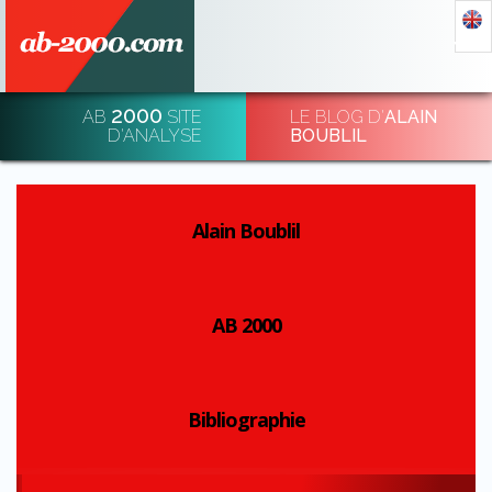
2000
AB
SITE
LE BLOG D'
ALAIN
DÉCHIFFRER & DÉ-CHIFFRER L'ÉCONOMIE
D'ANALYSE
BOUBLIL
INSCRIPTION
Alain Boublil
AB 2000
Bibliographie