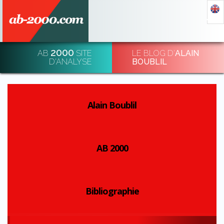
2000
AB
SITE
LE BLOG D'
ALAIN
DÉCHIFFRER & DÉ-CHIFFRER L'ÉCONOMIE
D'ANALYSE
BOUBLIL
INSCRIPTION
Alain Boublil
AB 2000
Bibliographie