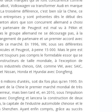
ver deux marques qui se font concurrence comme
 Talbot, Volkswagen va transformer Audi en marque
La troisième différence, c'est bien sûr la Chine, ce
ux entreprises y sont présentes dès le début des
anton alors que son concurrent allemand a choisi
 le partenaire de Peugeot est mal vu à Pékin et
s le groupe allemand ne se décourage pas, à la
hangement de partenaire et un premier accord avec
de ce marché. En 1996, VW, sous ses différentes
cules et Peugeot, à peine 15 000. Mais le pire est
'ont toujours pas compris le formidable essor qui se
nstructeurs de taille mondiale, à l'exception de
les industriels chinois, GM, comme VW, avec SAIC,
 et Nissan, Honda et Hyundai avec Dongfeng.
 millions d'unités, soit dix fois plus qu'en 1995. En
aisant de la Chine le premier marché mondial de très
rreur, mais bien tard et, en 2010, sous l'impulsion
 avec Dongfeng et lancera la construction de deux
la capitale de l'industrie automobile chinoise et le
 à Shenzhen. Ayant enfin compris, grâce au succès