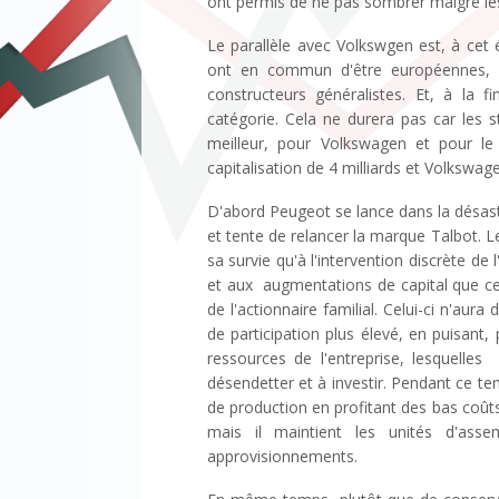
ont permis de ne pas sombrer malgré les 
Le parallèle avec Volkswgen est, à cet
ont en commun d'être européennes, d
constructeurs généralistes. Et, à la
catégorie. Cela ne durera pas car les 
meilleur, pour Volkswagen et pour le
capitalisation de 4 milliards et Volkswage
D'abord Peugeot se lance dans la désastr
et tente de relancer la marque Talbot. Le 
sa survie qu'à l'intervention discrète de
et aux augmentations de capital que cell
de l'actionnaire familial. Celui-ci n'aura
de participation plus élevé, en puisant
ressources de l'entreprise, lesquell
désendetter et à investir. Pendant ce te
de production en profitant des bas coûts 
mais il maintient les unités d'ass
approvisionnements.