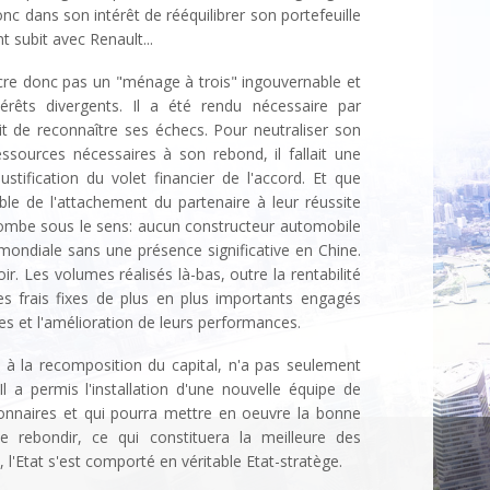
onc dans son intérêt de rééquilibrer son portefeuille
 subit avec Renault...
acre donc pas un "ménage à trois" ingouvernable et
érêts divergents. Il a été rendu nécessaire par
ait de reconnaître ses échecs. Pour neutraliser son
ssources nécessaires à son rebond, il fallait une
ustification du volet financier de l'accord. Et que
ble de l'attachement du partenaire à leur réussite
 tombe sous le sens: aucun constructeur automobile
mondiale sans une présence significative en Chine.
r. Les volumes réalisés là-bas, outre la rentabilité
les frais fixes de plus en plus importants engagés
 et l'amélioration de leurs performances.
nt à la recomposition du capital, n'a pas seulement
Il a permis l'installation d'une nouvelle équipe de
tionnaires et qui pourra mettre en oeuvre la bonne
e rebondir, ce qui constituera la meilleure des
, l'Etat s'est comporté en véritable Etat-stratège.