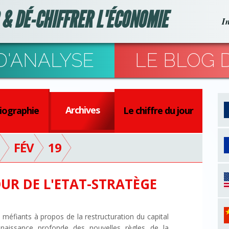
 & DÉ-CHIFFRER L'ÉCONOMIE
I
D'ANALYSE
LE BLOG D
Archives
liographie
Le chiffre du jour
FÉV
19
UR DE L'ETAT-STRATÈGE
méfiants à propos de la restructuration du capital
aissance profonde des nouvelles règles de la