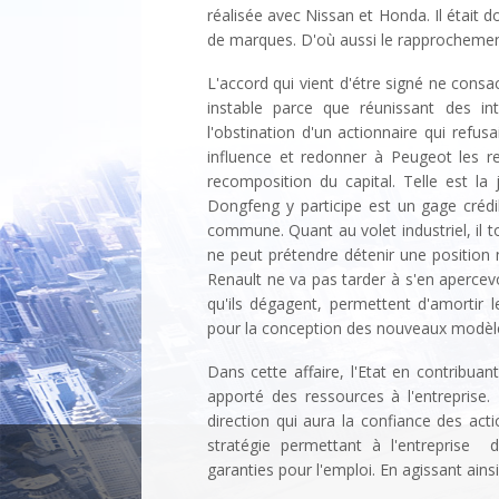
réalisée avec Nissan et Honda. Il était d
de marques. D'où aussi le rapprochement
L'accord qui vient d'étre signé ne cons
instable parce que réunissant des int
l'obstination d'un actionnaire qui refus
influence et redonner à Peugeot les re
recomposition du capital. Telle est la j
Dongfeng y participe est un gage crédi
commune. Quant au volet industriel, il
ne peut prétendre détenir une position 
Renault ne va pas tarder à s'en apercevoi
qu'ils dégagent, permettent d'amortir 
pour la conception des nouveaux modèles
Dans cette affaire, l'Etat en contribua
apporté des ressources à l'entreprise. 
direction qui aura la confiance des ac
stratégie permettant à l'entreprise d
garanties pour l'emploi. En agissant ainsi