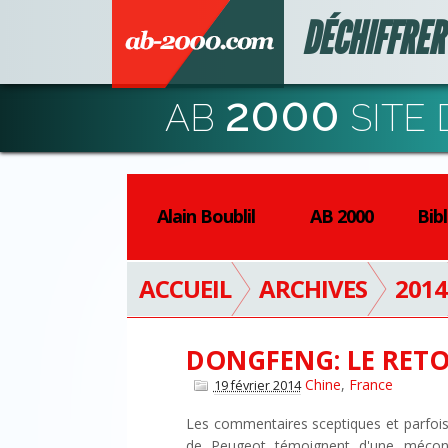
DÉCHIFFRER
2000
AB
SITE 
Alain Boublil
AB 2000
Bib
ACCUEIL
ARCHIVES
2014
DONGFENG: LE RETO
Chine
,
France
19 février 2014
Les commentaires sceptiques et parfois 
de Peugeot témoignent d'une méconn