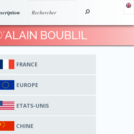
nscription
'
ALAIN BOUBLIL
FRANCE
EUROPE
ETATS-UNIS
CHINE