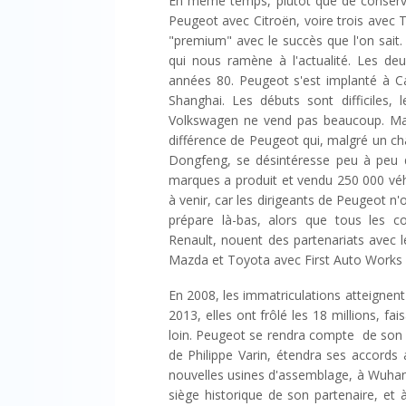
En même temps, plutôt que de conser
Peugeot avec Citroën, voire trois avec
"premium" avec le succès que l'on sait. 
qui nous ramène à l'actualité. Les de
années 80. Peugeot s'est implanté à C
Shanghai. Les débuts sont difficiles,
Volkswagen ne vend pas beaucoup. Mai
différence de Peugeot qui, malgré un c
Dongfeng, se désintéresse peu à peu 
marques a produit et vendu 250 000 véhi
à venir, car les dirigeants de Peugeot n
prépare là-bas, alors que tous les co
Renault, nouent des partenariats avec 
Mazda et Toyota avec First Auto Works
En 2008, les immatriculations atteignent 6
2013, elles ont frôlé les 18 millions, f
loin. Peugeot se rendra compte de son e
de Philippe Varin, étendra ses accords
nouvelles usines d'assemblage, à Wuhan, 
siège historique de son partenaire, et