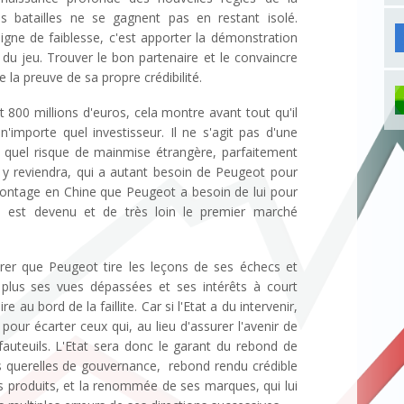
 batailles ne se gagnent pas en restant isolé.
signe de faiblesse, c'est apporter la démonstration
 du jeu. Trouver le bon partenaire et le convaincre
 la preuve de sa propre crédibilité.
nt 800 millions d'euros, cela montre avant tout qu'il
'importe quel investisseur. Il ne s'agit pas d'une
 quel risque de mainmise étrangère, parfaitement
 y reviendra, qui a autant besoin de Peugeot pour
ontage en Chine que Peugeot a besoin de lui pour
ui est devenu et de très loin le premier marché
urer que Peugeot tire les leçons de ses échecs et
 plus ses vues dépassées et ses intérêts à court
e au bord de la faillite. Car si l'Etat a du intervenir,
 pour écarter ceux qui, au lieu d'assurer l'avenir de
 fauteuils. L'Etat sera donc le garant du rebond de
es querelles de gouvernance, rebond rendu crédible
es produits, et la renommée de ses marques, qui lui