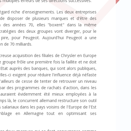
multiples erreurs de ses directions successives.
 égard riche d'enseignements. Les deux entreprises
e disposer de plusieurs marques et d'être des
 fin des années 70, elles "boxent" dans la même
stratégies des deux groupes vont diverger, pour le
 pire, pour Peugeot. Aujourd'hui Peugeot a une
n de 70 milliards.
euse acquisition des filiales de Chrysler en Europe
groupe frôle une première fois la faillite et ne doit
 l'Etat auprès des banques, qui sont alors publiques,
es-ci exigent pour réduire l'influence déjà néfaste
 d'ailleurs de cesse de tenter de retrouver un niveau
, par des programmes de rachats d'action, dans les
es auraient évidemment été mieux employées à la
mps là, le concurrent allemand restructure son outil
salariaux dans les pays voisins de l'Europe de l'Est
emblage en Allemagne tout en optimisant ses