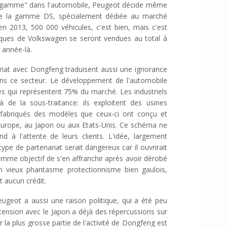
 de gamme" dans l'automobile, Peugeot décide même
 de la gamme DS, spécialement dédiée au marché
 en 2013, 500 000 véhicules, c'est bien, mais c'est
marques de Volkswagen se seront vendues au total à
e année-là.
ariat avec Dongfeng traduisent aussi une ignorance
ans ce secteur. Le développement de l'automobile
res qui représentent 75% du marché. Les industriels
à de la sous-traitance: ils exploitent des usines
 fabriqués des modèles que ceux-ci ont conçu et
 Europe, au Japon ou aux Etats-Unis. Ce schéma ne
d à l'attente de leurs clients. L'idée, largement
ype de partenariat serait dangereux car il ouvrirait
omme objectif de s'en affranchir après avoir dérobé
'un vieux phantasme protectionnisme bien gaulois,
 aucun crédit.
eugeot a aussi une raison politique, qui a été peu
 tension avec le Japon a déjà des répercussions sur
la plus grosse partie de l'activité de Dongfeng est