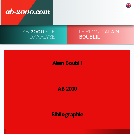
2000
AB
SITE
LE BLOG D'
ALAIN
DÉCHIFFRER & DÉ-CHIFFRER L'ÉCONOMIE
D'ANALYSE
BOUBLIL
INSCRIPTION
Alain Boublil
AB 2000
Bibliographie