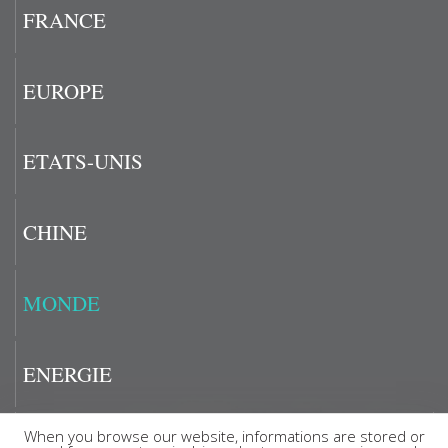
FRANCE
EUROPE
ETATS-UNIS
CHINE
MONDE
ENERGIE
When you browse our website, informations are stored or
LE CHIFFRE DU JOUR