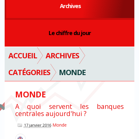
Archives
Le chiffre du jour
ACCUEIL
ARCHIVES
CATÉGORIES
MONDE
MONDE
A quoi servent les banques
centrales aujourd'hui ?
Monde
17 janvier 2016