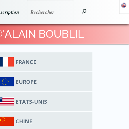
nscription
'
ALAIN BOUBLIL
FRANCE
EUROPE
ETATS-UNIS
CHINE