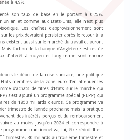
menée à 4,9%.
menté son taux de base en le portant à 0.25%.
ur un an et comme aux Etats-Unis, elle n’est plus
odique. Les chaînes d’approvisionnement sont
sur les prix devraient persister après le retour à la
ns existent aussi sur le marché du travail et auront
 Mais l’action de la banque d’Angleterre est restée
aux d’intérêt à moyen et long terme sont encore
puis le début de la crise sanitaire, une politique
x Etats-membres de la zone euro d’en atténuer les
me d’achats de titres d’Etats sur le marché qui
 (APP) s’est ajouté un programme spécial (PEPP) qui
taires de 1850 milliards d’euros. Ce programme va
ier trimestre de l’année prochaine mais la pratique
rovenant des intérêts perçus et du remboursement
ursuivre au moins jusqu’en 2024 et correspondre à
 programme traditionnel va, lui, être réduit. Il est
me
trimestre, 30 milliards au troisième trimestre et