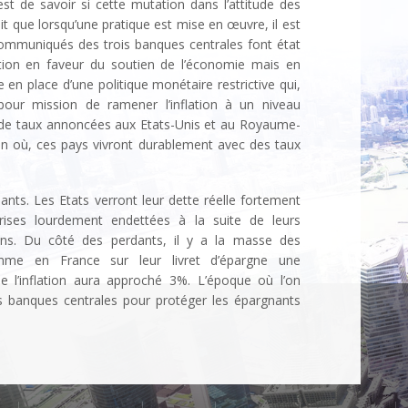
st de savoir si cette mutation dans l’attitude des
it que lorsqu’une pratique est mise en œuvre, il est
s communiqués des trois banques centrales font état
ction en faveur du soutien de l’économie mais en
en place d’une politique monétaire restrictive qui,
our mission de ramener l’inflation à un niveau
es de taux annoncées aux Etats-Unis et au Royaume-
on où, ces pays vivront durablement avec des taux
ants. Les Etats verront leur dette réelle fortement
rises lourdement endettées à la suite de leurs
ions. Du côté des perdants, il y a la masse des
me en France sur leur livret d’épargne une
e l’inflation aura approché 3%. L’époque où l’on
s banques centrales pour protéger les épargnants
révolue.