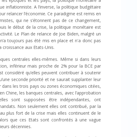
 les époques et les pays, la politique monétaire a
ue inflationniste. A l’inverse, la politique budgétaire
pour relancer l’économie. Ce paradigme est remis en
omistes, qui ne s’étonnent pas de ce changement,
s le début de la crise, la politique monétaire est
’activité. Le Plan de relance de Joe Biden, malgré un
, n’a toujours pas été mis en place et n'a donc pas
a croissance aux Etats-Unis.
ques centrales elles-mêmes. Même si dans leurs
lation, inférieur mais proche de 2% pour la BCE par
est considéré qu’elles peuvent contribuer à soutenir
qu’une seconde priorité et ne saurait supplanter leur
. Or dans les trois pays ou zones économiques citées,
en Chine, les banques centrales, avec l’approbation
’elles sont supposées être indépendantes, ont
mandats. Non seulement elles ont contribué, par la
 au plus fort de la crise mais elles continuent de le
lors que ces Etats sont confrontés à une vague
sieurs décennies.