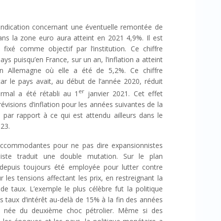
indication concernant une éventuelle remontée de
dans la zone euro aura atteint en 2021 4,9%. Il est
ixé comme objectif par l’institution. Ce chiffre
ys puisqu’en France, sur un an, l’inflation a atteint
n Allemagne où elle a été de 5,2%. Ce chiffre
r le pays avait, au début de l’année 2020, réduit
er
mal a été rétabli au 1
janvier 2021. Cet effet
révisions d’inflation pour les années suivantes de la
par rapport à ce qui est attendu ailleurs dans le
23.
 accommodantes pour ne pas dire expansionnistes
niste traduit une double mutation. Sur le plan
depuis toujours été employée pour lutter contre
sur les tensions affectant les prix, en restreignant la
e taux. L’exemple le plus célèbre fut la politique
s taux d’intérêt au-delà de 15% à la fin des années
ste née du deuxième choc pétrolier. Même si des