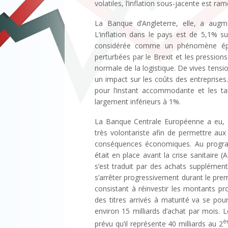
volatiles, l’inflation sous-jacente est ra
La Banque d’Angleterre, elle, a aug
L’inflation dans le pays est de 5,1% s
considérée comme un phénomène épis
perturbées par le Brexit et les pressions 
normale de la logistique. De vives tensio
un impact sur les coûts des entreprises.
pour l’instant accommodante et les t
largement inférieurs à 1%.
La Banque Centrale Européenne a eu, de
très volontariste afin de permettre au
conséquences économiques. Au program
était en place avant la crise sanitaire
s’est traduit par des achats supplémen
s’arrêter progressivement durant le prem
consistant à réinvestir les montants p
des titres arrivés à maturité va se po
environ 15 milliards d’achat par mois. Le
è
prévu qu’il représente 40 milliards au 2