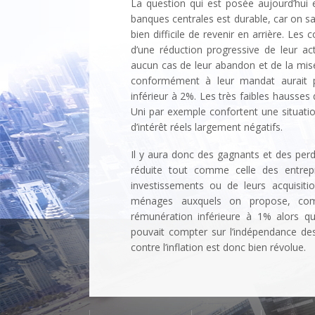
La question qui est posée aujourd’hui e
banques centrales est durable, car on sa
bien difficile de revenir en arrière. Le
d’une réduction progressive de leur a
aucun cas de leur abandon et de la mise 
conformément à leur mandat aurait p
inférieur à 2%. Les très faibles hauss
Uni par exemple confortent une situati
d’intérêt réels largement négatifs.
Il y aura donc des gagnants et des perd
réduite tout comme celle des entrep
investissements ou de leurs acquisit
ménages auxquels on propose, com
rémunération inférieure à 1% alors qu
pouvait compter sur l’indépendance de
contre l’inflation est donc bien 