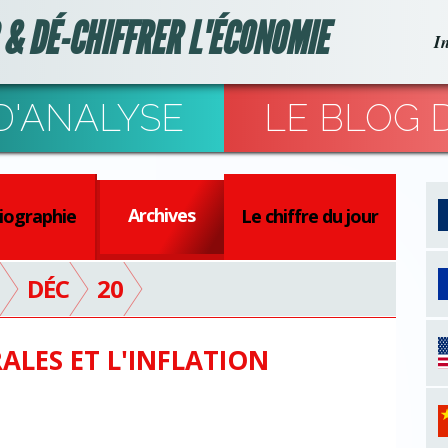
 & DÉ-CHIFFRER L'ÉCONOMIE
I
D'ANALYSE
LE BLOG D
Archives
liographie
Le chiffre du jour
DÉC
20
ALES ET L'INFLATION