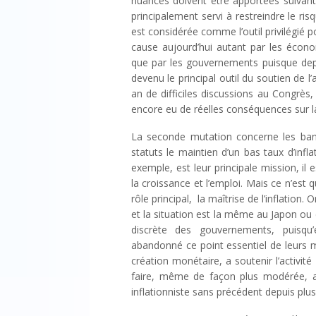
nuances doivent être apportées suivant
principalement servi à restreindre le risq
est considérée comme l’outil privilégié 
cause aujourd’hui autant par les écon
que par les gouvernements puisque depui
devenu le principal outil du soutien de l
an de difficiles discussions au Congrès
encore eu de réelles conséquences sur l
La seconde mutation concerne les ban
statuts le maintien d’un bas taux d’inf
exemple, est leur principale mission, il 
la croissance et l’emploi. Mais ce n’est 
rôle principal, la maîtrise de l’inflation
et la situation est la même au Japon ou 
discrète des gouvernements, puisqu
abandonné ce point essentiel de leurs 
création monétaire, a soutenir l’activité
faire, même de façon plus modérée, a
inflationniste sans précédent depuis plu