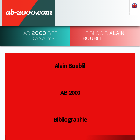
2000
AB
SITE
LE BLOG D'
ALAIN
DÉCHIFFRER & DÉ-CHIFFRER L'ÉCONOMIE
D'ANALYSE
BOUBLIL
INSCRIPTION
Alain Boublil
AB 2000
Bibliographie